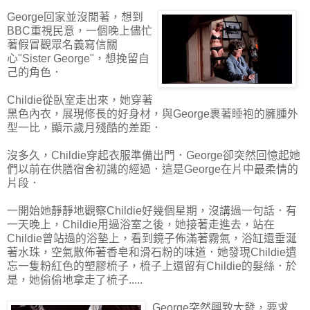
George回家並沒閒著，想到
BBC重視民意，一個晚上儘忙
著假冒觀眾名義寫信關
心"Sister George"，想挽留自
己的角色．
Childie從臥室走出來，她穿著
黑色內衣，展現修長的好身材，與George裹著睡袍的臃腫外
型一比，顯示歲月殘酷的差距．
沒多久，Childie穿起衣服準備出門．George卻突然回憶起她
們以前在供膳宿舍初識的經過．這是George在片中最柔情的
片段．
一開始她靜靜地觀察Childie好幾個星期，沒講過一句話．有
一天晚上，Childie用過浴室之後，她接著走進去，站在
Childie曾站過的浴墊上，看到鏡子佈滿著霧氣，浴缸還垂涎
著水珠，空氣散佈著香皂和滑石粉的味道．她發現Childie遺
忘一隻粉紅色的塑膠梳子，梳子上還留有Childie的髮絲．於
是，她偷偷地拿走了梳子.....
George突然興致大發，要求