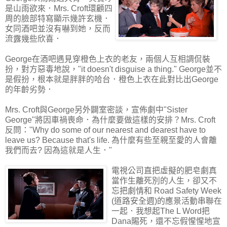
是山雨欲來．Mrs. Croft環顧四
周的臉部特寫顯示幾許玄機．
女同酒吧並沒有嚇到她，反而
流露幾些欣喜．
George在酒吧遇見穿橙色上衣的老友，兩個人互相調侃裝
扮，對方惡毒地說，"it doesn't disguise a thing." George並不
是假扮，根本就是胖胖的哈台．橙色上衣在此對比出George
的年齡劣勢．
Mrs. Croft與George另外闢室密談，宣佈劇中"Sister
George"將因車禍喪命．為什麼要做這樣的安排？Mrs. Croft
反問："Why do some of our nearest and dearest have to
leave us? Because that's life. 為什麼有些至親至愛的人會離
我們而去? 因為這就是人生．"
電視公司直把虛擬的肥皂劇真
當作生離死別的人生，卻又不
忘把劇情和 Road Safety Week
(道路安全週)的應景活動串聯在
一起．我想起The L Word把
Dana賜死，還不忘假惺惺地宣