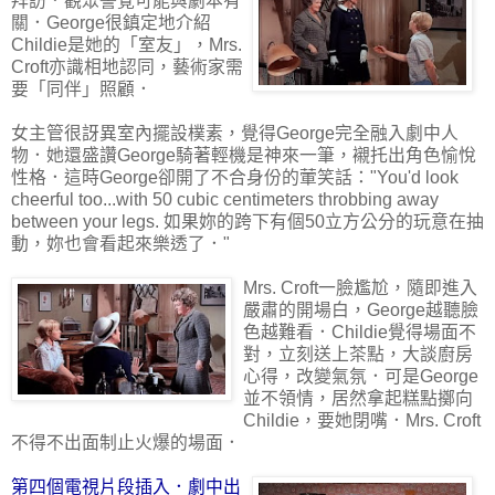
拜訪．觀眾警覺可能與劇本有
關．George很鎮定地介紹
Childie是她的「室友」，Mrs.
Croft亦識相地認同，藝術家需
要「同伴」照顧．
女主管很訝異室內擺設樸素，覺得George完全融入劇中人
物．她還盛讚George騎著輕機是神來一筆，襯托出角色愉悅
性格．這時George卻開了不合身份的葷笑話："You'd look
cheerful too...with 50 cubic centimeters throbbing away
between your legs. 如果妳的跨下有個50立方公分的玩意在抽
動，妳也會看起來樂透了．"
Mrs. Croft一臉尷尬，隨即進入
嚴肅的開場白，George越聽臉
色越難看．Childie覺得場面不
對，立刻送上茶點，大談廚房
心得，改變氣氛．可是George
並不領情，居然拿起糕點擲向
Childie，要她閉嘴．Mrs. Croft
不得不出面制止火爆的場面．
第四個電視片段插入．劇中出