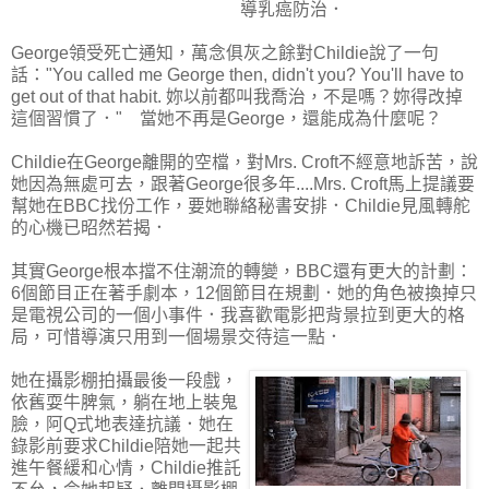
導乳癌防治．
George領受死亡通知，萬念俱灰之餘對Childie說了一句
話："You called me George then, didn't you? You'll have to
get out of that habit. 妳以前都叫我喬治，不是嗎？妳得改掉
這個習慣了．" 當她不再是George，還能成為什麼呢？
Childie在George離開的空檔，對Mrs. Croft不經意地訴苦，說
她因為無處可去，跟著George很多年....Mrs. Croft馬上提議要
幫她在BBC找份工作，要她聯絡秘書安排．Childie見風轉舵
的心機已昭然若揭．
其實George根本擋不住潮流的轉變，BBC還有更大的計劃：
6個節目正在著手劇本，12個節目在規劃．她的角色被換掉只
是電視公司的一個小事件．我喜歡電影把背景拉到更大的格
局，可惜導演只用到一個場景交待這一點．
她在攝影棚拍攝最後一段戲，
依舊耍牛脾氣，躺在地上裝鬼
臉，阿Q式地表達抗議．她在
錄影前要求Childie陪她一起共
進午餐緩和心情，Childie推託