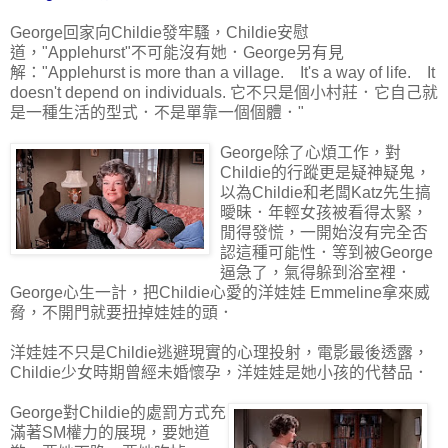
George回家向Childie發牢騷，Childie安慰
道，"Applehurst"不可能沒有她．George另有見
解："Applehurst is more than a village. It's a way of life. It
doesn't depend on individuals. 它不只是個小村莊．它自己就
是一種生活的型式．不是單靠一個個體．"
George除了心煩工作，對
Childie的行蹤更是疑神疑鬼，
以為Childie和老闆Katz先生搞
曖昧．年輕女孩被看得太緊，
閒得發慌，一開始沒有完全否
認這種可能性．等到被George
逼急了，氣得躲到浴室裡．
George心生一計，把Childie心愛的洋娃娃 Emmeline拿來威
脅，不開門就要扭掉娃娃的頭．
洋娃娃不只是Childie逃避現實的心理投射，電影最後透露，
Childie少女時期曾經未婚懷孕，洋娃娃是她小孩的代替品．
George對Childie的處罰方式充
滿著SM權力的展現，要她道