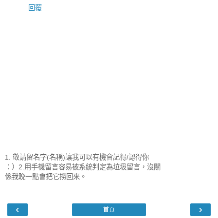
回覆
1. 敬請留名字(名稱)讓我可以有機會記得/認得你
：）2.用手機留言容易被系統判定為垃圾留言，沒關
係我晚一點會把它撈回來。
‹
›
首頁