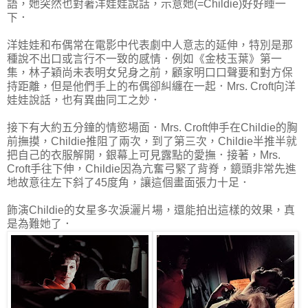
語，她突然也對著洋娃娃說話，示意她(=Childie)好好睡一
下．
洋娃娃和布偶常在電影中代表劇中人意志的延伸，特別是那
種說不出口或言行不一致的感情．例如《金枝玉葉》第一
集，林子穎尚未表明女兒身之前，顧家明口口聲要和對方保
持距離，但是他們手上的布偶卻糾纏在一起．Mrs. Croft向洋
娃娃說話，也有異曲同工之妙．
接下有大約五分鐘的情慾場面．Mrs. Croft伸手在Childie的胸
前撫摸，Childie推阻了兩次，到了第三次，Childie半推半就
把自己的衣服解開，銀幕上可見露點的愛撫．接著，Mrs.
Croft手往下伸，Childie因為亢奮弓緊了背脊，鏡頭非常先進
地故意往左下斜了45度角，讓這個畫面張力十足．
飾演Childie的女星多次淚灑片場，還能拍出這樣的效果，真
是為難她了．