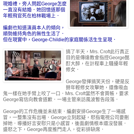
現婚禮，旁人問起George怎麼
一直沒有結婚．她回憶道那個
年輕飛官死在柏林戰場上．
編劇也知道演員本人的傾向，
順勢維持角色的無性生活了．
但在現實中，George-Childie的家庭關係活生生呈現．
搞了半天，Mrs. Croft此行真正
目的是傳達教會指控George酩
酊大醉，在計程車上騷擾年輕
修女．
George發揮搞笑天份，硬是反
掰年輕修女攻擊她，還像吸血
鬼一樣在她手臂上咬了一口．Mrs. Croft當然不會買帳，要求
George寫信向教會道歉．一場主管來訪風波暫告段落．
George的工作危機並未結束．編劇安排George生了一場感
冒，一整集沒有出場．George立刻起疑，怒指電視公司要刪
掉她．導播好言安慰只是小感冒，後面劇情根本還沒發展．
盛怒之下，George再度推門走人，從彩排缺席．