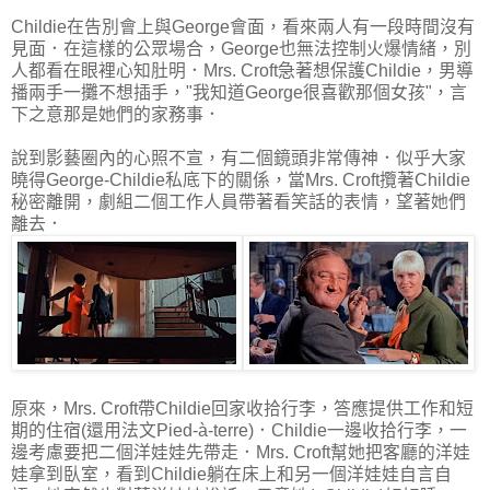
Childie在告別會上與George會面，看來兩人有一段時間沒有
見面．在這樣的公眾場合，George也無法控制火爆情緒，別
人都看在眼裡心知肚明．Mrs. Croft急著想保護Childie，男導
播兩手一攤不想插手，"我知道George很喜歡那個女孩"，言
下之意那是她們的家務事．
說到影藝圈內的心照不宣，有二個鏡頭非常傳神．似乎大家
曉得George-Childie私底下的關係，當Mrs. Croft攬著Childie
秘密離開，劇組二個工作人員帶著看笑話的表情，望著她們
離去．
原來，Mrs. Croft帶Childie回家收拾行李，答應提供工作和短
期的住宿(還用法文Pied-à-terre)．Childie一邊收拾行李，一
邊考慮要把二個洋娃娃先帶走．Mrs. Croft幫她把客廳的洋娃
娃拿到臥室，看到Childie躺在床上和另一個洋娃娃自言自