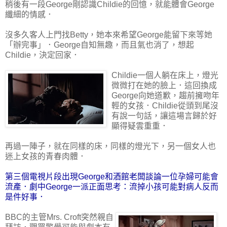
稍後有一段George剛認識Childie的回憶，就能體會George
纖細的情感．
沒多久客人上門找Betty，她本來希望George能留下來等她
「辦完事」．George自知無趣，而且氣也消了，想起
Childie，決定回家．
Childie一個人躺在床上，燈光
微微打在她的臉上．這回換成
George向她道歉，趨前擁吻年
輕的女孩．Childie從頭到尾沒
有說一句話，讓這場言歸於好
顯得疑雲重重．
再過一陣子，就在同樣的床，同樣的燈光下，另一個女人也
迷上女孩的青春肉體．
第三個電視片段出現George和酒館老闆談論一位孕婦可能會
流產．劇中George一派正面思考：流掉小孩可能對病人反而
是件好事．
BBC的主管Mrs. Croft突然親自