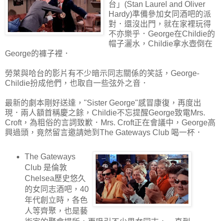
台」(Stan Laurel and Oliver
Hardy)準備參加女同酒吧的派
對．還沒出門，就在家裡玩得
不亦樂乎．George在Childie的
帽子灑水，Childie拿水壺倒在
George的褲子裡．
勞萊與哈台的影片有不少暗示同志關係的笑話，George-
Childie扮成他們，也取自一些弦外之音．
最新的劇本剛好送達，"Sister George"感冒康復，再度出
現．兩人額首稱慶之餘，Childie不忘提醒George致電Mrs.
Croft，為粗俗的言詞致歉．Mrs. Croft正在會議中，George高
興過頭，竟然留言邀請她到The Gateways Club 喝一杯．
The Gateways
Club 是倫敦
Chelsea歷史悠久
的女同志酒吧，40
年代創立時，各色
人等齊聚，也是藝