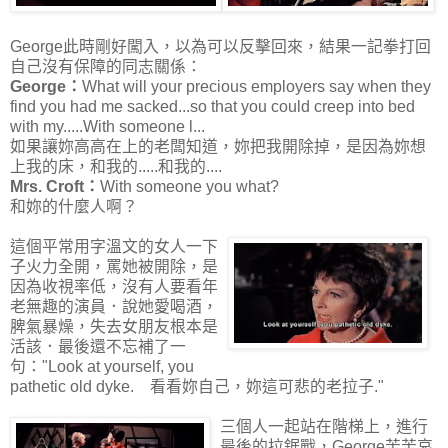
George此時剛好闖入，以為可以反擊回來，結果一記拳打回
自己沒有保障的同志關係：
George：
What will your precious employers say when they
find you had me sacked...so that you could creep into bed
with my.....With someone l...
如果讓妳高高在上的老闆知道，妳把我開除掉，是因為妳想
上我的床，和我的.....和我的....
Mrs. Croft：
With someone you what?
和妳的什麼人啊？
這個平常用字溫文的女人一下
子火力全開，罵她被開除，是
因為收視率低，沒有人要看年
老無趣的演員．說她愛喝酒，
脾氣暴燥，失去女朋友根本是
活該．最後還不忘補了一
句："Look at yourself, you
pathetic old dyke. 看看妳自己，妳這可悲的老拉子."
三個人一起站在階梯上，進行
最後的拉鋸戰，George苦苦哀