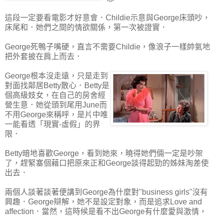
這段一定要看電影才好意會．Childie示意與George床頭吵，
床尾和．她們之間的情欲關係，第一次被證實．
George死鴨子嘴硬，直言不需要Childie，像浪子一樣帥氣地
把外套披在肩上而去．
George根本沒走遠，只是走到
對面找鄰居Betty散心．Betty是
個高級妓女，在自己的房舍經
營生意．她從頭到尾用June而
不用George來稱呼，是片中唯
一能看透「現實-虛假」的界
限．
Betty暗地喜歡George，看到她來，曉得她們倆一定是吵架
了，趕緊塞個藉口把原來正和George談得起勁的姊妹淘差使
出去．
兩個人談著談著便講到George為什麼對"business girls"沒有
興趣．George辯解，她不是設定對象，而是追求Love and
affection．當然，這時候是看不出George有什麼愛與激情，