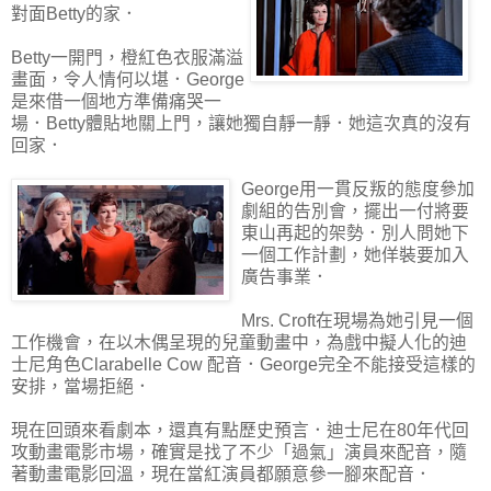
對面Betty的家．
Betty一開門，橙紅色衣服滿溢
畫面，令人情何以堪．George
是來借一個地方準備痛哭一
場．Betty體貼地關上門，讓她獨自靜一靜．她這次真的沒有
回家．
George用一貫反叛的態度參加
劇組的告別會，擺出一付將要
東山再起的架勢．別人問她下
一個工作計劃，她佯裝要加入
廣告事業．
Mrs. Croft在現場為她引見一個
工作機會，在以木偶呈現的兒童動畫中，為戲中擬人化的迪
士尼角色Clarabelle Cow 配音．George完全不能接受這樣的
安排，當場拒絕．
現在回頭來看劇本，還真有點歷史預言．迪士尼在80年代回
攻動畫電影市場，確實是找了不少「過氣」演員來配音，隨
著動畫電影回溫，現在當紅演員都願意參一腳來配音．