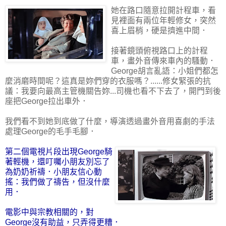
她在路口隨意拉開計程車，看
見裡面有兩位年輕修女，突然
喜上眉梢，硬是擠進中間．
接著鏡頭俯視路口上的計程
車，畫外音傳來車內的騷動．
George胡言亂語：小姐們都怎
麼消磨時間呢？這真是妳們穿的衣服嗎？......修女緊張的抗
議：我要向最高主管機關告妳...司機也看不下去了，開門到後
座把George拉出車外．
我們看不到她到底做了什麼，導演透過畫外音用喜劇的手法
處理George的毛手毛腳．
第二個電視片段出現George騎
著輕機，還叮囑小朋友別忘了
為奶奶祈禱．小朋友信心動
搖：我們做了禱告，但沒什麼
用．
電影中與宗教相關的，對
George沒有助益，只弄得更糟．