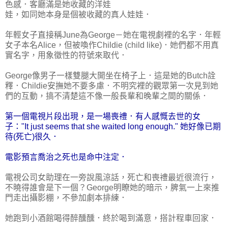
色感．客廳滿是她收藏的洋娃
娃，如同她本身是個被收藏的真人娃娃．
年輕女子直接稱June為George－她在電視劇裡的名字．年輕
女子本名Alice，但被喚作Childie (child like)．她們都不用真
實名字，用象徵性的符號來取代．
George像男子一樣雙腿大開坐在椅子上．這是她的Butch詮
釋．Childie安撫她不要多慮．不明究裡的觀眾第一次見到她
們的互動，搞不清楚這不像一般長輩和晚輩之間的關係．
第一個電視片段出現，是一場喪禮．有人感慨去世的女
子："It just seems that she waited long enough." 她好像已期
待(死亡)很久．
電影預言喬治之死也是命中注定．
電視公司女助理在一旁說風涼話，死亡和喪禮最近很流行，
不曉得誰會是下一個？George明瞭她的暗示，脾氣一上來推
門走出攝影棚，不參加劇本排練．
她跑到小酒館喝得醉醺醺．終於喝到滿意，搭計程車回家．