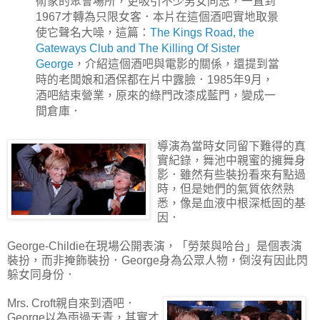
術家的聚會場所，更吸引不少男女同志，一直到
1967才轉為只限女客．本片在這個酒吧實地取景
使它聲名大噪，這篇：
The Kings Road, the
Gateways Club and The Killing Of Sister
George
，介紹這個酒吧與電影的關係，還提到當
時的老闆娘和酒保都在片中露臉．1985年9月，
酒吧結束營業，原來的綠門改漆成藍門，變成一
間倉庫．
導演為當時女同留下難得的真
實紀錄，舞池中親蜜的擁舞身
影．雖然有些裝扮看來有點過
時，但是她們的氣質依然熟
悉，像是血液中根深柢固的基
因．
George-Childie在現場公開表演，「勞萊與哈台」是個表演
裝扮，而非掩飾裝扮．George身為公眾人物，倒沒有因此閃
躲女同身份．
Mrs. Croft親自來到酒吧．
George以為雨過天青，其實才