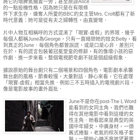
將它的壞脾氣擱置一旁；甚至原諒Alice
的一點投機性格，因為她只是在有限條
件下求生存．連奪人所愛的BBC的女主管Mrs. Croft都有了新
時代意義：她可是從有夫之婦轉性，由直變彎．
片中人物互相稱呼的方式混淆了「現實-虛假」的界限．幾乎
每個人都稱June為George，只有一直暗戀她的妓女Betty，看
到真正的June．每個角色都曾說謊，或是口是心非．差別只
在於，有的謊言包裝著冠冕堂皇的修辭，有的像壞小孩的惡
作劇．進一步來看，整個電視肥皂劇不就是個超級假象．
據說原始的舞台劇只有二個場景和四個角色，電影劇本承襲
舞台劇的風格，節奏較慢，大量對話．靜心來看，它在處理
「現實-虛假」相當先進．例如三不五時插入的電視劇片段，
像是電影故事的畫外眉批．
June不是你在post-The L Word
能看到的女同主角，我們也難
得在其他電影中看到這樣的女
性主角．她看起來是典型的英
國中年婦女，中廣身材，一頭
舊式捲髮，老氣的棕灰格子套
裝，一開始心神不寧地望著電