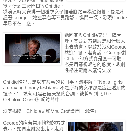
不允，令她起疑．離開攝影棚
後，便到工廠門口等Childie．
導演這時又安排一個橙衣女子推著腳踏車橫過銀幕，像是嘲
諷著George．她左等右等不見蹤影，進門一探，發現Childie
早已不在工廠．
她回家與Childie又是一陣大
吵，質疑對方到底是和什麼人
出去約會，以致於沒和George
共進午餐．老實說，George對
Childie的方式真是無一可取，
老是用鄙視輕忽的態度，悲劇
性格注定兩人感情失敗．
Childie推說只是以前共事的女同事，還辯解："Not all girls
are raving bloody lesbians. 不是所有的女孩都是瘋狂透頂的
拉子．" 這句可是石破天驚的台詞，被剪輯到《The
Celluloid Closet》紀錄片中．
謎底揭曉，Childie是和Mrs. Croft會面「聊詩」．
George的痛苦常用憤怒的方式
表示．她再度離家出走，走到