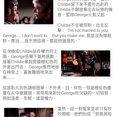
Childie留下來不要外出赴約．
Childie不願放棄出去玩樂的機
會，惹得George火氣又起．
Childie不甘被控制，出言反
擊： "I'm not married to you,
George.... I don't want to. But you make me. 我並沒有嫁給
妳，喬治.....我不想這樣，都是妳逼我的．"
這次換成Childie站在權力的上
階，George低聲下氣地道歉．
接著Childie拿起旁邊橙紅色的
外套出門去． George悵然地掛
在椅背上，最後難過地哭出
來........
這部影片的色調很簡單，不外黑、白、棕色．但是橙紅色屢
屢在片中搶鏡頭，常常用來對比George所欠缺的一切特質：
例如溫柔、年輕，或是權力．
當然，這一對冤家並非只有吵
吵鬧鬧，她們扮成「勞萊與哈