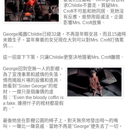
求Childie不要走，質疑Mrs.
Croft不可能和她同居．見她沒
有反應，竟想用毀滅法，企圖
影響Mrs. Croft放棄．
George揭露Childie已經32歲，不再是年輕女孩，而且15歲時
未婚生子，當年棄養的女兒現在大到可以對Mrs. Croft打情罵
俏.....
這一招是下下策，只讓Childie更堅決地隨著Mrs. Croft離開．
George回到空無一人的影棚，
為了宣洩事業和感情的失落，
憤而搗毀片場的設備和道具．
她看到"Sister George"的棺
材，一摸只是個廉價的虛
殼："Even the bloody coffin is
a fake. 連撈什子的棺材都是假
的．"
最後她坐在影棚公園的椅子上，對天無奈地發出呣～的鳴
叫，一聲比一聲哀戚．當她不再是"George"便失去了一切，