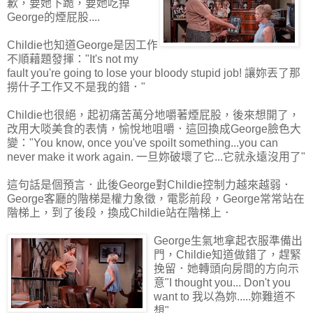
歉，要她下跪，要她吃掉
George的煙屁股....
Childie也知道George是因工作
不順藉題發揮："It's not my
fault you're going to lose your bloody stupid job! 讓妳丟了那
撈什子工作又不是我的錯．"
Childie也很絕，起初痛苦萬分地嚼著煙屁股，後來想開了，
改用大啖美食的表情，愉悅地咀嚼．這回換成George臉色大
變："You know, once you've spoilt something...you can
never make it work again. 一旦妳破壞了它...它就永遠沒用了"
這句話是個預言．此後George對Childie控制力越來越弱．
George客廳的階梯是權力象徵，電影前段，George常常站在
階梯上，到了後段，換成Childie站在階梯上．
George生氣地拿起衣服準備出
門，Childie知道做錯了，趕緊
挽留．她轉頭向房間的方向示
意"I thought you... Don't you
want to 我以為妳.....妳難道不
想"